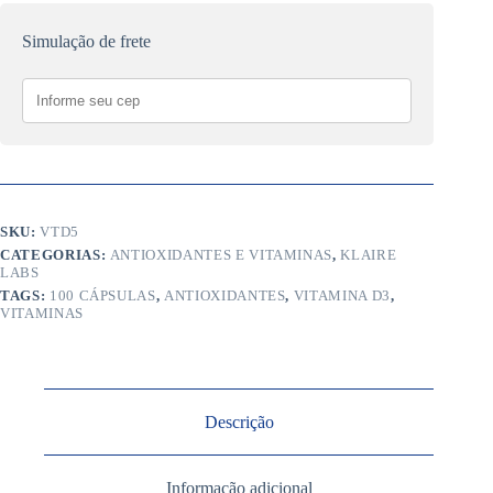
IU)
-
Simulação de frete
100
Cápsulas
quantidade
SKU:
VTD5
CATEGORIAS:
ANTIOXIDANTES E VITAMINAS
,
KLAIRE
LABS
TAGS:
100 CÁPSULAS
,
ANTIOXIDANTES
,
VITAMINA D3
,
VITAMINAS
Descrição
Informação adicional