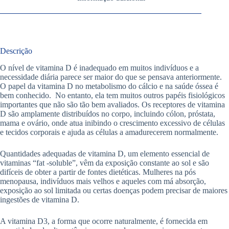
Descrição
O nível de vitamina D é inadequado em muitos indivíduos e a
necessidade diária parece ser maior do que se pensava anteriormente.
O papel da vitamina D no metabolismo do cálcio e na saúde óssea é
bem conhecido. No entanto, ela tem muitos outros papéis fisiológicos
importantes que não são tão bem avaliados. Os receptores de vitamina
D são amplamente distribuídos no corpo, incluindo cólon, próstata,
mama e ovário, onde atua inibindo o crescimento excessivo de células
e tecidos corporais e ajuda as células a amadurecerem normalmente.
Quantidades adequadas de vitamina D, um elemento essencial de
vitaminas “fat -soluble”, vêm da exposição constante ao sol e são
difíceis de obter a partir de fontes dietéticas. Mulheres na pós
menopausa, indivíduos mais velhos e aqueles com má absorção,
exposição ao sol limitada ou certas doenças podem precisar de maiores
ingestões de vitamina D.
A vitamina D3, a forma que ocorre naturalmente, é fornecida em