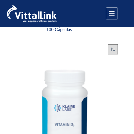
Pular
para
o
conteúdo
100 Cápsulas