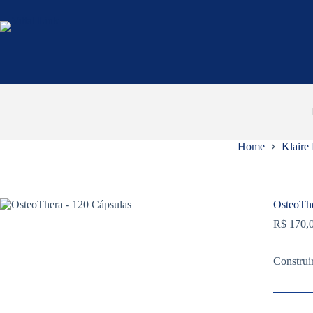
Pular
para
o
conteúdo
Home
Klaire
OsteoThe
R$
170,
Construi