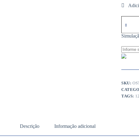
OsteoThe
-
120
Cápsulas
Simulaçã
quantida
SKU:
OS
CATEGO
TAGS:
1
Descrição
Informação adicional