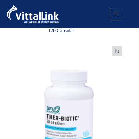
Pular
para
o
conteúdo
120 Cápsulas