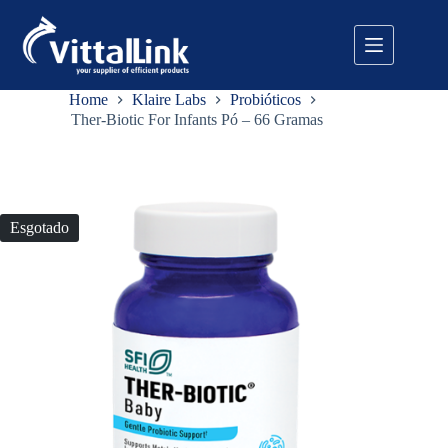
Pular
para
o
conteúdo
Home
Klaire Labs
Probióticos
Ther-Biotic For Infants Pó – 66 Gramas
Esgotado