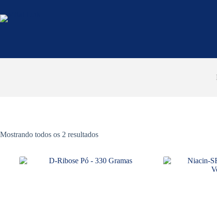
Pular
para
o
conteúdo
Classificado
Mostrando todos os 2 resultados
por
mais
recente