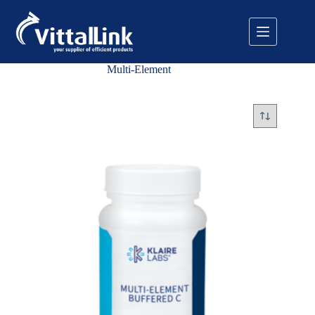
Pular
para
o
conteúdo
Multi-Element